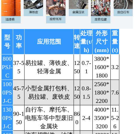
处理
外形
重
型
功
转
应用范围
量(t/
尺寸
量
号
率
速
h)
(mm)
(t)
800
3800*
37-5
易拉罐、薄铁皮、
12
0.7-
PSJ-
1600*
3.2
5
轻薄金属
50
1
C
1800
100
2560*
45-7
小型金属打包料、
12
0.8-
0PS
1800*
7.6
5
易拉罐、废铁皮
50
1.5
J-C
2200
130
自行车、摩托车、
4000*
11.
90-1
86
0PS
电瓶车等中型废旧
2-4
3500*
5-2
50
0
J-C
金属块
3200
6