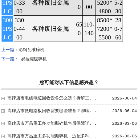
0PS
0-33
各种废旧金属
5200*
5-2
0
00
J-C
00
4800
30
300
330
8500*
28
65
110-
0PS
0-44
各种废旧金属
7200*
0-7
0
140
J-C
00
5500
60
上一篇：
彩钢瓦破碎机
下一篇：
易拉罐破碎机
您可能对以下信息感兴趣？
高碑店市电线电缆回收设备怎么选？拆解工...
2026-06-04
高碑店市做电路板回收需要哪些准备？聊聊...
2026-06-04
高碑店市万昌重工多功能撕碎机售后保障详...
2026-03-06
高碑店市万昌重工多功能撕碎机，适配多种...
2026-03-06