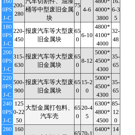
160
汽车切割件、油漆
4800*
16.
200-
75
0PS
桶等中型废旧金属
4-6
4000*
6-3
280
0
J-C
块
3800
5
180
4800*
220-
报废汽车等大型废
65
32-
0PS
6-10
4100*
450
旧金属块
0
48
J-C
4000
200
5000*
315-
报废汽车等大型废
65
35-
0PS
8-12
4500*
630
旧金属块
0
65
J-C
4300
220
5000*
500-
报废汽车等大型废
65
15-2
35-
0PS
4500*
900
旧金属块
0
0
65
J-C
4300
240
125
6300*
85-
大型金属打包料、
65
20-4
0PS
0-22
4800*
12
汽车壳
0
5
J-C
50
4500
0
280
160
6400*
14
65
70-1