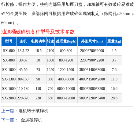
行检修，操作方便，整机内部采用加厚刀盘，加粗轴可有效破碎易难破
碎的金属压块，底部筛网可根据用户破碎金属物制定（筛网孔φ30mm-φ
60mm）。
油漆桶破碎机各种型号及技术参数
型号
主机
电机功率
转速
处理量(kg/h)
外形尺寸(cm)
重量(kg)
SX-600
18.5-22
18.5
2100
600-800
2000*700*2000
1.5
SX-800
30-37
30
1600
800-1200
2200*900*2200
3.7
SX-1000
45-55
75
1250
1200-1500
3800*1400*3000
7.6
SX-1300
90-150
90
860
4000-5000
4000*1500*2800
11.5
SX-1600
110-180
110
750
6000-10000
4800*2000*3200
16.6
SX-2000
220-320
220
650
8000-12000
5000*2200*3400
28.6
上一篇：
电机转子破碎机
下一篇：
金属破碎机