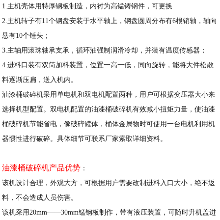
1.主机壳体用特厚钢板制造，内衬为高锰铸钢件，可更换
2.主机转子有11个钢盘安装于水平轴上，钢盘圆周分布有6根销轴，轴向
悬有10个锤头；
3.主轴用滚珠轴承支承，循环油强制润滑冷却，并装有温度传感器；
4.进料口装有双筒加料装置，位置一高一低，同向旋转，能将大件松散
料逐渐压扁，送入机内。
油漆桶破碎机采用单电机和双电机配置两种，用户可根据变压器大小来
选择机型配置。双电机配置的油漆桶破碎机有效减小扭矩力量，使油漆
桶破碎机节能省电，像破碎罐体，桶体金属物时可使用一台电机利用机
器惯性进行破碎。具体细节可联系厂家索取详细资料。
油漆桶破碎机产品优势
：
该机设计合理，外观大方，可根据用户需要改制进料入口大小，绝不返
料，不会造成人员伤害。
该机采用20mm——30mm锰钢板制作，带有液压装置，可随时升机盖进