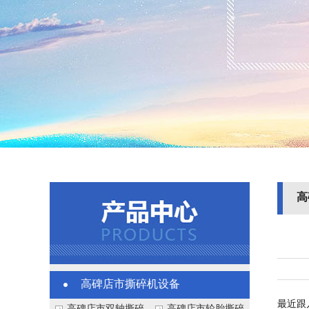
高
高碑店市撕碎机设备
最近跟