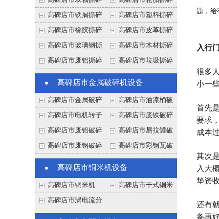
高碑店市双轴撕碎
高碑店市轮胎撕碎
题，给
机
机
高碑店市铁屑撕碎
高碑店市塑料撕碎
机
机
高碑店市橡胶撕碎
高碑店市皮革撕碎
机
机
高碑店市玻璃钢撕
高碑店市木材撕碎
入行
碎机
机
高碑店市废铝撕碎
高碑店市垃圾撕碎
很多
机
机
高碑店市金属破碎机设备
小一
高碑店市金属破碎
高碑店市油漆桶破
首先是
机
碎机
高碑店市电机转子
高碑店市废铁破碎
要求
破碎机
机
高碑店市废铝破碎
高碑店市易拉罐破
成本
机
碎机
高碑店市废钢破碎
高碑店市彩钢瓦破
其次
机
碎机
高碑店市铜米机设备
入大概
垫资
高碑店市铜米机
高碑店市干式铜米
机
高碑店市涡电流分
还有
选机
备再