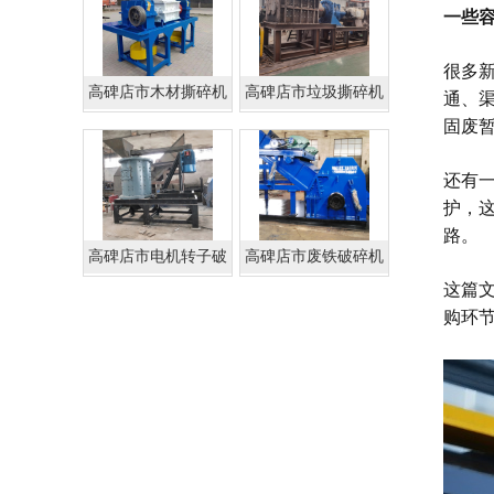
一些
很多
高碑店市木材撕碎机
高碑店市垃圾撕碎机
通、
固废
还有
护，
路。
高碑店市电机转子破
高碑店市废铁破碎机
碎机
这篇
购环