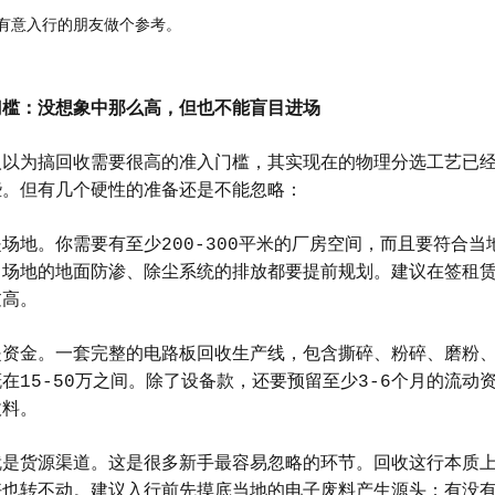
有意入行的朋友做个参考。
门槛：没想象中那么高，但也不能盲目进场
人以为搞回收需要很高的准入门槛，其实现在的物理分选工艺已
些。但有几个硬性的准备还是不能忽略：
场地。你需要有至少200-300平米的厂房空间，而且要符合
，场地的地面防渗、除尘系统的排放都要提前规划。建议在签租
过高。
是资金。一套完整的电路板回收生产线，包含撕碎、粉碎、磨粉
在15-50万之间。除了设备款，还要预留至少3-6个月的流
收料。
就是货源渠道。这是很多新手最容易忽略的环节。回收这行本质上
好也转不动。建议入行前先摸底当地的电子废料产生源头：有没