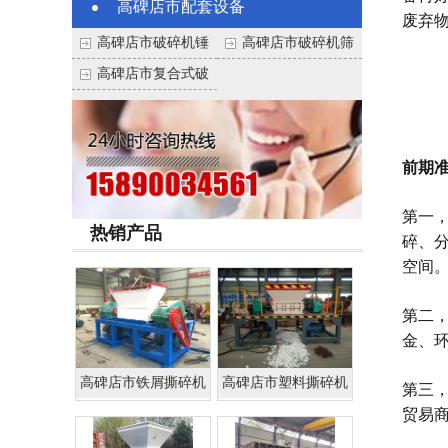
高碑店市配套设备
废弃
高碑店市破碎机锤
高碑店市破碎机筛
头
网
高碑店市复合式破
碎机
前期
第一
热销产品
碎、
空间
第二
金、
高碑店市铁屑撕碎机
高碑店市塑料撕碎机
第三
贸易