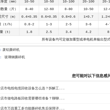
厚度（mm）
10-50
10-50
10-100
20-100
20-
刀数量（片）
8-40
12-60
8-80
10-50
12-
腔尺寸（m）
0.4×0.35
0.6×0.35
0.8×0.6
1×0.7
1.2×
（t/h）
0.8-2
1-3
2-5
3-6
4-
量（t）
1.8
2.5
3.4
4.2
8
所有设备均可定做加重型或单电机单输出型
：
废铝撕碎机
：
玻璃钢撕碎机
您可能对以下信息感
碑店市电线电缆回收设备怎么选？拆解工...
碑店市做电路板回收需要哪些准备？聊聊...
碑店市万昌重工多功能撕碎机售后保障详...