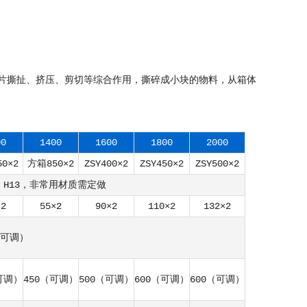
片撕扯、挤压、剪切等综合作用，撕碎成小块的物料，从箱体
00
1400
1600
1800
2000
0×2
方箱850×2
ZSY400×2
ZSY450×2
ZSY500×2
i、H13，非常用材质需定做
×2
55×2
90×2
110×2
132×2
（可调）
可调）
450（可调）
500（可调）
600（可调）
600（可调）