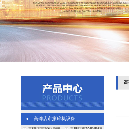
高
高碑店市撕碎机设备