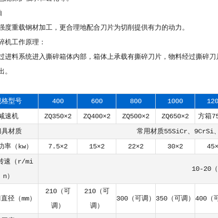
轴
强度重载钢材加工，更合理地配合刀片为切削提供有力的动力。
碎机工作原理：
过进料系统进入撕碎箱体内部，箱体上承载有撕碎刀片，物料经过撕碎刀
出。
规格型号
400
600
800
1000
12
减速机
ZQ350×2
ZQ400×2
ZQ500×2
ZQ650×2
方箱75
刀具材质
常用材质55SiCr、9CrS
功率（kw）
7.5×2
15×2
22×2
30×2
45
速（r/mi
10-20
n）
210（可
210（可
直径（mm）
300（可调）
350（可调）
400（
调）
调）