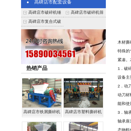
高碑店市配套设备
高碑店市破碎机锤
高碑店市破碎机筛
头
网
高碑店市复合式破
碎机
木材撕
特殊的
紧凑。
热销产品
1．破
设备主
2．动
动刀材
能和使
高碑店市铁屑撕碎机
高碑店市塑料撕碎机
3．轴
轴承座
态物料