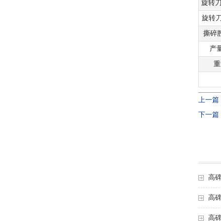
旋转刀
旋转
撕碎
产量
重
上一篇
下一篇
高
高
高