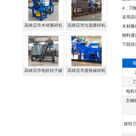
4．刀
采用高
高碑店市木材撕碎机
高碑店市垃圾撕碎机
木材撕
物料通
下部排
高碑店市电机转子破
高碑店市废铁破碎机
碎机
电机
主轴转
旋转刀