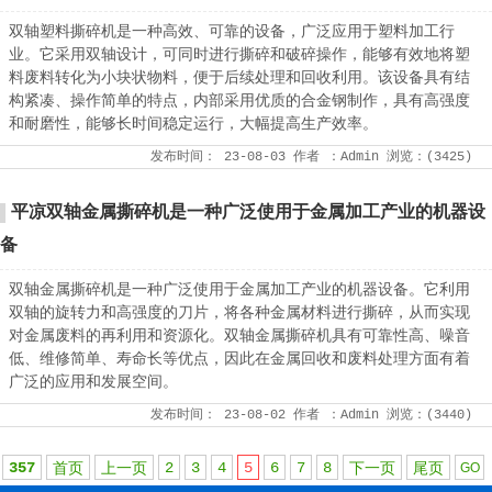
双轴塑料撕碎机是一种高效、可靠的设备，广泛应用于塑料加工行
业。它采用双轴设计，可同时进行撕碎和破碎操作，能够有效地将塑
料废料转化为小块状物料，便于后续处理和回收利用。该设备具有结
构紧凑、操作简单的特点，内部采用优质的合金钢制作，具有高强度
和耐磨性，能够长时间稳定运行，大幅提高生产效率。
发布时间：
23-08-03
作者
：Admin
浏览：(
3425
)
平凉双轴金属撕碎机是一种广泛使用于金属加工产业的机器设
备
双轴金属撕碎机是一种广泛使用于金属加工产业的机器设备。它利用
双轴的旋转力和高强度的刀片，将各种金属材料进行撕碎，从而实现
对金属废料的再利用和资源化。双轴金属撕碎机具有可靠性高、噪音
低、维修简单、寿命长等优点，因此在金属回收和废料处理方面有着
广泛的应用和发展空间。
发布时间：
23-08-02
作者
：Admin
浏览：(
3440
)
357
2
3
4
5
6
7
8
首页
上一页
下一页
尾页