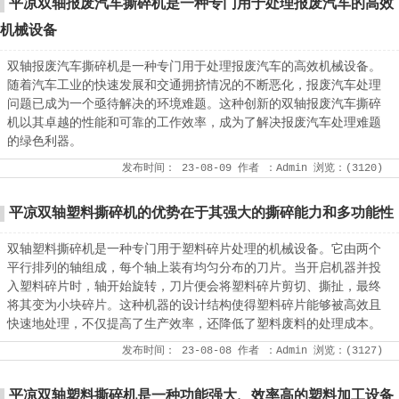
平凉双轴报废汽车撕碎机是一种专门用于处理报废汽车的高效
机械设备
双轴报废汽车撕碎机是一种专门用于处理报废汽车的高效机械设备。
随着汽车工业的快速发展和交通拥挤情况的不断恶化，报废汽车处理
问题已成为一个亟待解决的环境难题。这种创新的双轴报废汽车撕碎
机以其卓越的性能和可靠的工作效率，成为了解决报废汽车处理难题
的绿色利器。
发布时间：
23-08-09
作者
：Admin
浏览：(
3120
)
平凉双轴塑料撕碎机的优势在于其强大的撕碎能力和多功能性
双轴塑料撕碎机是一种专门用于塑料碎片处理的机械设备。它由两个
平行排列的轴组成，每个轴上装有均匀分布的刀片。当开启机器并投
入塑料碎片时，轴开始旋转，刀片便会将塑料碎片剪切、撕扯，最终
将其变为小块碎片。这种机器的设计结构使得塑料碎片能够被高效且
快速地处理，不仅提高了生产效率，还降低了塑料废料的处理成本。
发布时间：
23-08-08
作者
：Admin
浏览：(
3127
)
平凉双轴塑料撕碎机是一种功能强大、效率高的塑料加工设备