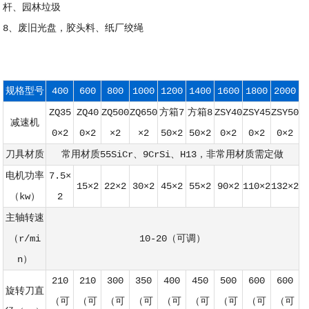
杆、园林垃圾
8、废旧光盘，胶头料、纸厂绞绳
规格型号
400
600
800
1000
1200
1400
1600
1800
2000
ZQ35
ZQ40
ZQ500
ZQ650
方箱7
方箱8
ZSY40
ZSY45
ZSY50
减速机
0×2
0×2
×2
×2
50×2
50×2
0×2
0×2
0×2
刀具材质
常用材质55SiCr、9CrSi、H13，非常用材质需定做
电机功率
7.5×
15×2
22×2
30×2
45×2
55×2
90×2
110×2
132×2
（kw）
2
主轴转速
（r/mi
10-20（可调）
n）
210
210
300
350
400
450
500
600
600
旋转刀直
（可
（可
（可
（可
（可
（可
（可
（可
（可