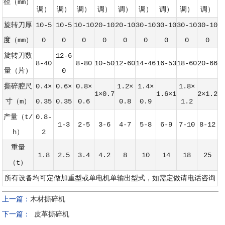
径（mm）
调）
调）
调）
调）
调）
调）
调）
调）
调）
旋转刀厚
10-5
10-5
10-10
20-10
20-10
30-10
30-10
30-10
30-10
度（mm）
0
0
0
0
0
0
0
0
0
旋转刀数
12-6
8-40
8-80
10-50
12-60
14-46
16-53
18-60
20-66
量（片）
0
撕碎腔尺
0.4×
0.6×
0.8×
1.2×
1.4×
1.8×
1×0.7
1.6×1
2×1.2
寸（m）
0.35
0.35
0.6
0.8
0.9
1.2
产量（t/
0.8-
1-3
2-5
3-6
4-7
5-8
6-9
7-10
8-12
h）
2
重量
1.8
2.5
3.4
4.2
8
10
14
18
25
（t）
所有设备均可定做加重型或单电机单输出型式，如需定做请电话咨询
上一篇：
木材撕碎机
下一篇：
皮革撕碎机