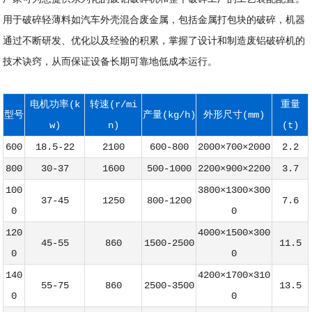
用于破碎轻薄料如汽车外壳混合废金属，包括金属打包块的破碎，机器
通过不断研发、优化以及经验的积累，掌握了设计和制造
废铝破碎机
的
技术诀窍，从而保证设备长期可靠地低成本运行。
电机功率(k
转速(r/mi
重量
型号
产量(kg/h)
外形尺寸(mm)
w)
n)
(t)
600
18.5-22
2100
600-800
2000×700×2000
2.2
800
30-37
1600
500-1000
2200×900×2200
3.7
100
3800×1300×300
37-45
1250
800-1200
7.6
0
0
120
4000×1500×300
45-55
860
1500-2500
11.5
0
0
140
4200×1700×310
55-75
860
2500-3500
13.5
0
0