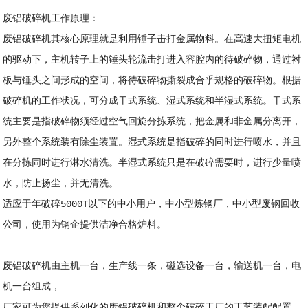
废铝破碎机
工作原理：
废铝破碎机
其核心原理就是利用锤子击打金属物料。在高速大扭矩电机
的驱动下，主机转子上的锤头轮流击打进入容腔内的待破碎物，通过衬
板与锤头之间形成的空间，将待破碎物撕裂成合乎规格的破碎物。根据
破碎机的工作状况，可分成干式系统、湿式系统和半湿式系统。干式系
统主要是指破碎物须经过空气回旋分拣系统，把金属和非金属分离开，
另外整个系统装有除尘装置。湿式系统是指破碎的同时进行喷水，并且
在分拣同时进行淋水清洗。半湿式系统只是在破碎需要时，进行少量喷
水，防止扬尘，并无清洗。
适应于年破碎5000T以下的中小用户，中小型炼钢厂，中小型废钢回收
公司，使用为钢企提供洁净合格炉料。
废铝破碎机
由主机一台，生产线一条，磁选设备一台，输送机一台，电
机一台组成，
厂家可为您提供系列化的
废铝破碎机
和整个破碎工厂的工艺装配配置。