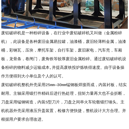
废铝破碎机是一种粉碎设备，在行业中废铝破碎机又叫做（金属粉碎
机），此设备是各种废旧金属易拉罐，油漆桶，废旧轻薄料金属，油漆
桶，彩钢瓦，压块，摩托车架，自行车架，废旧家电，汽车壳，车厢
板，龙骨条，卷闸门，废角铁等较厚废旧金属粉碎。通过
废铝破碎机
设
备粉碎的物料减少运输成本,并提高废铁投炉炼铁得速度。由于设备操
作方便得到大小单位及个人的认可。
废铝破碎机
整机外壳采用25mm—30mm锰钢板焊接而成，内装衬板，结实
耐用。主轴采用锻打件精砗后进行热处理，扭矩力量再大也不会折断，
刀盘采用锰钢铸造，内装S型刀片，刀盘之间串火车轮毂锻打锤头。主
机机器外壳采用液压升盖装置，检修方便快捷，整机设计大方合理。并
根据用户要求合理改进。