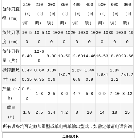
210
210
300
350
400
450
500
600
600
旋转刀直
（可
（可
（可
（可
（可
（可
（可
（可
（可
径（mm）
调）
调）
调）
调）
调）
调）
调）
调）
调）
旋转刀厚
10-5
10-5
10-10
20-10
20-10
30-10
30-10
30-10
30-10
度（mm）
0
0
0
0
0
0
0
0
0
旋转刀数
12-6
8-40
8-80
10-50
12-60
14-46
16-53
18-60
20-66
量（片）
0
撕碎腔尺
0.4×
0.6×
0.8×
1.2×
1.4×
1.8×
1×0.7
1.6×1
2×1.2
寸（m）
0.35
0.35
0.6
0.8
0.9
1.2
产量（t/
0.8-
1-3
2-5
3-6
4-7
5-8
6-9
7-10
8-12
h）
2
重量
1.8
2.5
3.4
4.2
8
10
14
18
25
（t）
所有设备均可定做加重型或单电机单输出型式，如需定做请电话咨询