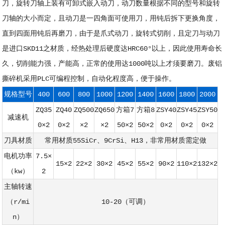
刀，旋转刀轴上装有可卸式嵌入动刀，动刀数量根据不同的型号和旋转
刀轴的大小而定，且动刀是一四角面可使用刀，用钝后拆下更换角度，
直到四面用钝后再磨刀，由于是爪式动刀，旋转式切削，且定刀与动刀
是进口SKD11之材质，经热处理后硬度达HRC60°以上，因此使用寿命长
久，切削能力强，产能高，正常的使用达1000吨以上才须要磨刀。
废铝
撕碎机
采用PLC可编程控制，自动化程度高，便于操作。
规格型号
400
600
800
1000
1200
1400
1600
1800
2000
ZQ35
ZQ40
ZQ500
ZQ650
方箱7
方箱8
ZSY40
ZSY45
ZSY50
减速机
0×2
0×2
×2
×2
50×2
50×2
0×2
0×2
0×2
刀具材质
常用材质55SiCr、9CrSi、H13，非常用材质需定做
电机功率
7.5×
15×2
22×2
30×2
45×2
55×2
90×2
110×2
132×2
（kw）
2
主轴转速
（r/mi
10-20（可调）
n）