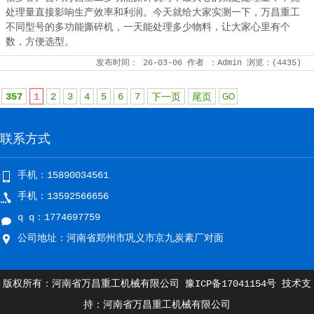
处理量直接影响生产效率和利润。今天就给大家实测一下，万昌重工
不同型号的多功能撕碎机，一天能处理多少物料，让大家心里有个
数，方便选型。
发布时间：
26-03-06
作者
：Admin
浏览：(
4435
)
357
1
2
3
4
5
6
7
下一页
尾页
联系方式
手机：15890034561
手机：13592566656
q q：1774697759
公司地址：河南省郑州市巩义市京九炭素厂对面
版权所有：河南省万昌重工机械有限公司
豫ICP备17041154号
技术支
持：河南省万昌重工机械有限公司