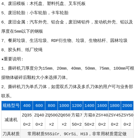
4、废旧模板：木托盘、塑料托盘、叉车托板
5、废旧轮胎：小车轮胎，卡车轮胎
6、废旧金属：汽车外壳、铝合金，废旧铸铝件，发动机外壳、铅以及
厚度在5mm以下的钢板
7、餐厨垃圾、生活垃圾、RDF衍生物、垃圾、生物桔杆、园林垃圾
8、胶头料、纸厂绞绳
★重要说明:
1、撕碎机刀厚度分为15mm、20mm、40mm、50mm、75mm、100mm可根
据物体破碎后颗粒大小来选择刀体。
2、撕碎机刀为单爪刀体，如需双爪刀体及多爪刀体的用户可与业务部
联系。
规格型号
400
600
800
1000
1200
1400
1600
1800
2000
ZQ35
ZQ40
ZQ500
ZQ650
方箱7
方箱8
ZSY40
ZSY45
ZSY50
减速机
0×2
0×2
×2
×2
50×2
50×2
0×2
0×2
0×2
刀具材质
常用材质55SiCr、9CrSi、H13，非常用材质需定做