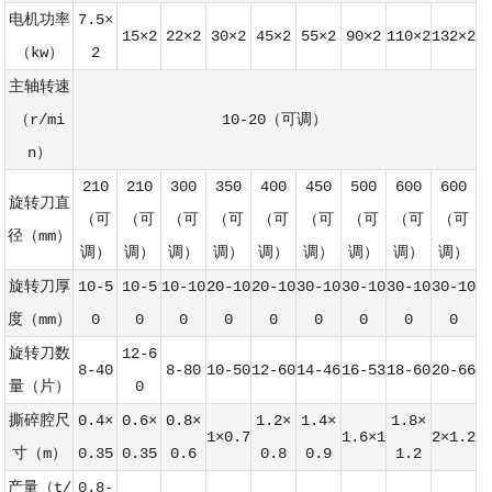
电机功率
7.5×
15×2
22×2
30×2
45×2
55×2
90×2
110×2
132×2
（kw）
2
主轴转速
（r/mi
10-20（可调）
n）
210
210
300
350
400
450
500
600
600
旋转刀直
（可
（可
（可
（可
（可
（可
（可
（可
（可
径（mm）
调）
调）
调）
调）
调）
调）
调）
调）
调）
旋转刀厚
10-5
10-5
10-10
20-10
20-10
30-10
30-10
30-10
30-10
度（mm）
0
0
0
0
0
0
0
0
0
旋转刀数
12-6
8-40
8-80
10-50
12-60
14-46
16-53
18-60
20-66
量（片）
0
撕碎腔尺
0.4×
0.6×
0.8×
1.2×
1.4×
1.8×
1×0.7
1.6×1
2×1.2
寸（m）
0.35
0.35
0.6
0.8
0.9
1.2
产量（t/
0.8-