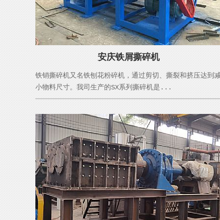
安庆铁屑撕碎机
铁销撕碎机又名铁刨花粉碎机，通过剪切、撕裂和挤压达到
小物料尺寸。我司生产的SX系列撕碎机是...