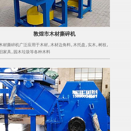
敦煌市木材撕碎机
木材撕碎机广泛应用于木材,木材边角料,木托盘,实木,树枝,
旧家具,园木垃圾等各种木料