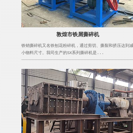
敦煌市铁屑撕碎机
铁销撕碎机又名铁刨花粉碎机，通过剪切、撕裂和挤压达到
小物料尺寸。我司生产的SX系列撕碎机是...