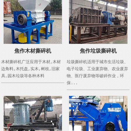
焦作木材撕碎机
焦作垃圾撕碎机
木材撕碎机广泛应用于木材,木材
垃圾撕碎机适用于城市生活垃圾、
边角料,木托盘,实木,树枝,旧家
电子垃圾、工业废弃物、农业废弃
具,园木垃圾等各种木料
物、医疗废弃物等破碎作业，环
保...