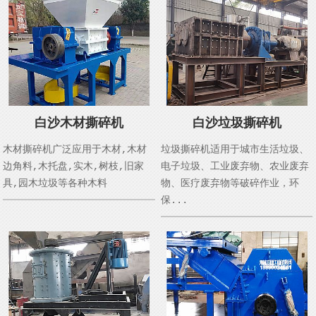
白沙木材撕碎机
白沙垃圾撕碎机
木材撕碎机广泛应用于木材,木材
垃圾撕碎机适用于城市生活垃圾、
边角料,木托盘,实木,树枝,旧家
电子垃圾、工业废弃物、农业废弃
具,园木垃圾等各种木料
物、医疗废弃物等破碎作业，环
保...