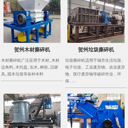
贺州木材撕碎机
贺州垃圾撕碎机
木材撕碎机广泛应用于木材,木材
垃圾撕碎机适用于城市生活垃圾、
边角料,木托盘,实木,树枝,旧家
电子垃圾、工业废弃物、农业废弃
具,园木垃圾等各种木料
物、医疗废弃物等破碎作业，环
保...