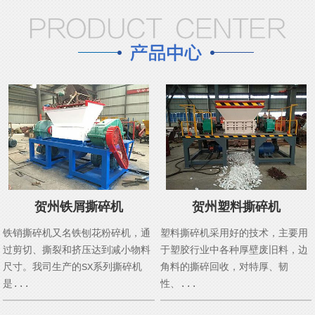
贺州铁屑撕碎机
贺州塑料撕碎机
铁销撕碎机又名铁刨花粉碎机，通
塑料撕碎机采用好的技术，主要用
过剪切、撕裂和挤压达到减小物料
于塑胶行业中各种厚壁废旧料，边
尺寸。我司生产的SX系列撕碎机
角料的撕碎回收，对特厚、韧
是...
性、...