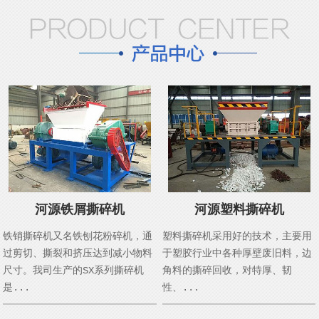
河源铁屑撕碎机
河源塑料撕碎机
铁销撕碎机又名铁刨花粉碎机，通
塑料撕碎机采用好的技术，主要用
过剪切、撕裂和挤压达到减小物料
于塑胶行业中各种厚壁废旧料，边
尺寸。我司生产的SX系列撕碎机
角料的撕碎回收，对特厚、韧
是...
性、...