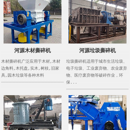
河源木材撕碎机
河源垃圾撕碎机
木材撕碎机广泛应用于木材,木材
垃圾撕碎机适用于城市生活垃圾、
边角料,木托盘,实木,树枝,旧家
电子垃圾、工业废弃物、农业废弃
具,园木垃圾等各种木料
物、医疗废弃物等破碎作业，环
保...