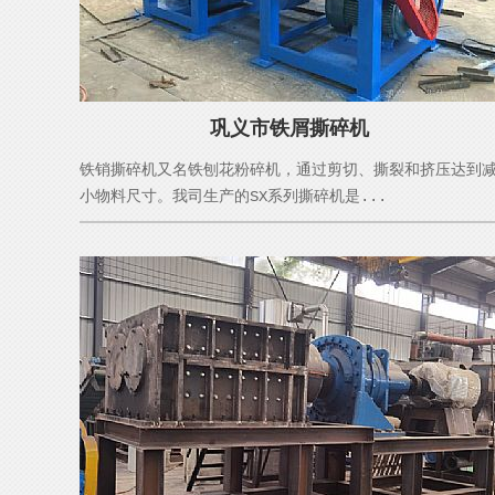
巩义市铁屑撕碎机
铁销撕碎机又名铁刨花粉碎机，通过剪切、撕裂和挤压达到
小物料尺寸。我司生产的SX系列撕碎机是...