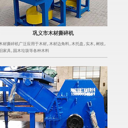
巩义市木材撕碎机
木材撕碎机广泛应用于木材,木材边角料,木托盘,实木,树枝,
旧家具,园木垃圾等各种木料