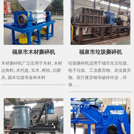
福泉市木材撕碎机
福泉市垃圾撕碎机
木材撕碎机广泛应用于木材,木材
垃圾撕碎机适用于城市生活垃圾、
边角料,木托盘,实木,树枝,旧家
电子垃圾、工业废弃物、农业废弃
具,园木垃圾等各种木料
物、医疗废弃物等破碎作业，环
保...