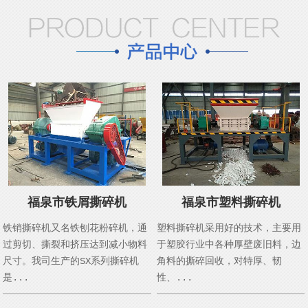
福泉市铁屑撕碎机
福泉市塑料撕碎机
铁销撕碎机又名铁刨花粉碎机，通
塑料撕碎机采用好的技术，主要用
过剪切、撕裂和挤压达到减小物料
于塑胶行业中各种厚壁废旧料，边
尺寸。我司生产的SX系列撕碎机
角料的撕碎回收，对特厚、韧
是...
性、...