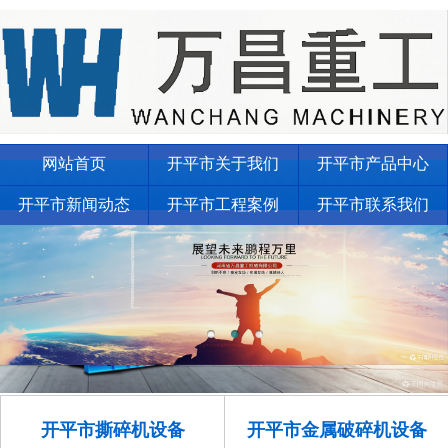
网站首页
开平市关于我们
开平市产品中心
开平市新闻动态
开平市工程案例
开平市联系我们
开平市撕碎机设备
开平市金属破碎机设备