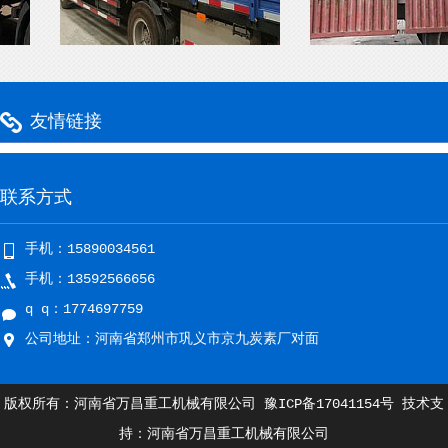
友情链接
联系方式
手机：15890034561
手机：13592566656
q q：1774697759
公司地址：河南省郑州市巩义市京九炭素厂对面
版权所有：河南省万昌重工机械有限公司
豫ICP备17041154号
技术支
持：河南省万昌重工机械有限公司