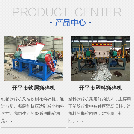
开平市铁屑撕碎机
开平市塑料撕碎机
铁销撕碎机又名铁刨花粉碎机，通
塑料撕碎机采用好的技术，主要用
过剪切、撕裂和挤压达到减小物料
于塑胶行业中各种厚壁废旧料，边
尺寸。我司生产的SX系列撕碎机
角料的撕碎回收，对特厚、韧
是...
性、...