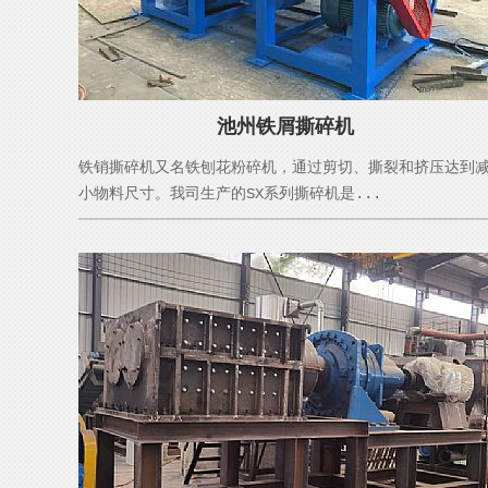
池州铁屑撕碎机
铁销撕碎机又名铁刨花粉碎机，通过剪切、撕裂和挤压达到
小物料尺寸。我司生产的SX系列撕碎机是...