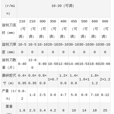
（r/mi
10-20（可调）
n）
210
210
300
350
400
450
500
600
600
旋转刀直
（可
（可
（可
（可
（可
（可
（可
（可
（可
径（mm）
调）
调）
调）
调）
调）
调）
调）
调）
调）
旋转刀厚
10-5
10-5
10-10
20-10
20-10
30-10
30-10
30-10
30-10
度（mm）
0
0
0
0
0
0
0
0
0
旋转刀数
12-6
8-40
8-80
10-50
12-60
14-46
16-53
18-60
20-66
量（片）
0
撕碎腔尺
0.4×
0.6×
0.8×
1.2×
1.4×
1.8×
1×0.7
1.6×1
2×1.2
寸（m）
0.35
0.35
0.6
0.8
0.9
1.2
产量（t/
0.8-
1-3
2-5
3-6
4-7
5-8
6-9
7-10
8-12
h）
2
重量
1.8
2.5
3.4
4.2
8
10
14
18
25