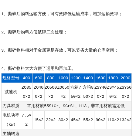
1、撕碎后物料运输方便，可有效降低运输成本，增加运输效率；
2、撕碎后物料方便破碎二次处理；
3、撕碎物料相对于金属更易存放，可以节省大量的仓库空间；
4、撕碎物料大大方便了运用和再加工。
规格型号
400
600
800
1000
1200
1400
1600
1800
2000
ZQ35
ZQ40
ZQ500
ZQ650
方箱7
方箱8
ZSY40
ZSY45
ZSY50
减速机
0×2
0×2
×2
×2
50×2
50×2
0×2
0×2
0×2
刀具材质
常用材质55SiCr、9CrSi、H13，非常用材质需定做
电机功率
7.5×
15×2
22×2
30×2
45×2
55×2
90×2
110×2
132×2
（kw）
2
主轴转速