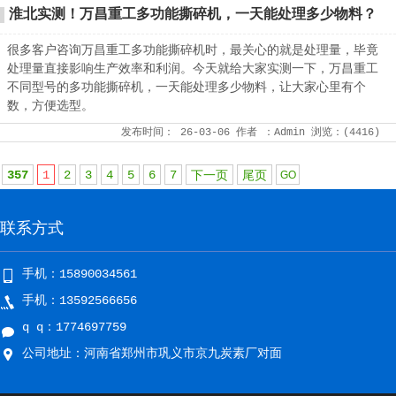
淮北实测！万昌重工多功能撕碎机，一天能处理多少物料？
很多客户咨询万昌重工多功能撕碎机时，最关心的就是处理量，毕竟
处理量直接影响生产效率和利润。今天就给大家实测一下，万昌重工
不同型号的多功能撕碎机，一天能处理多少物料，让大家心里有个
数，方便选型。
发布时间：
26-03-06
作者
：Admin
浏览：(
4416
)
357
1
2
3
4
5
6
7
下一页
尾页
联系方式
手机：15890034561
手机：13592566656
q q：1774697759
公司地址：河南省郑州市巩义市京九炭素厂对面