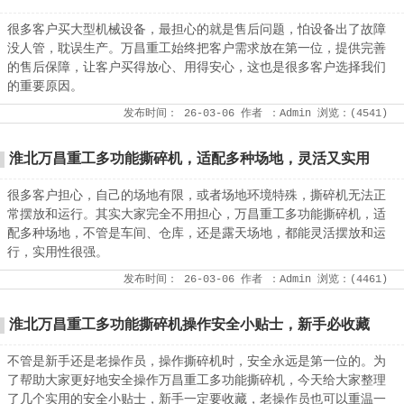
很多客户买大型机械设备，最担心的就是售后问题，怕设备出了故障
没人管，耽误生产。万昌重工始终把客户需求放在第一位，提供完善
的售后保障，让客户买得放心、用得安心，这也是很多客户选择我们
的重要原因。
发布时间：
26-03-06
作者
：Admin
浏览：(
4541
)
淮北万昌重工多功能撕碎机，适配多种场地，灵活又实用
很多客户担心，自己的场地有限，或者场地环境特殊，撕碎机无法正
常摆放和运行。其实大家完全不用担心，万昌重工多功能撕碎机，适
配多种场地，不管是车间、仓库，还是露天场地，都能灵活摆放和运
行，实用性很强。
发布时间：
26-03-06
作者
：Admin
浏览：(
4461
)
淮北万昌重工多功能撕碎机操作安全小贴士，新手必收藏
不管是新手还是老操作员，操作撕碎机时，安全永远是第一位的。为
了帮助大家更好地安全操作万昌重工多功能撕碎机，今天给大家整理
了几个实用的安全小贴士，新手一定要收藏，老操作员也可以重温一